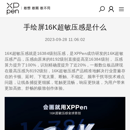
手绘屏16K超敏压感是什么
2023-09-28 11:06:02
16K超敏压感就是16384级别压感，是XPPen成功研发的16K超敏
压感产品，压感由原来的8192级别直接提高至16384级别， 压感
算力提升了100%，识别精确度提升了近20%，一般数位板品牌现
在最高压感为8192级别，16K超敏压感产品精准地解决行业普遍存
在的卡顿、延时、下笔太重、断触、不稳定、频率干扰等技术难点
问题，让线条捕捉更细腻，笔触更流畅，响应更快速，为用户带来
更加高效、舒畅的极致创作体验。