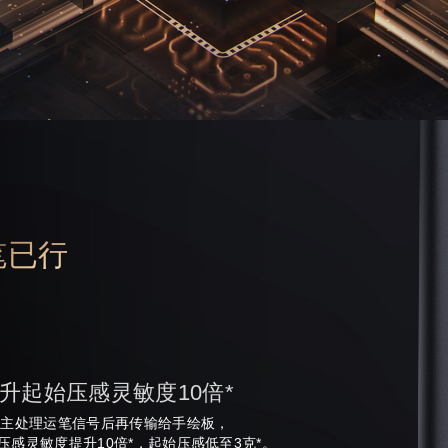
笔已行
升起始压感灵敏度10倍*
自主处理运笔信号后再传输给手绘板，
感灵敏度提升10倍*，起始压感低至3克*。