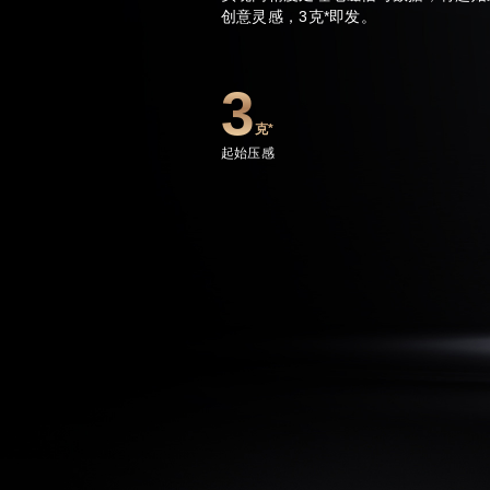
创意灵感，3克*即发。
3
克*
起始压感