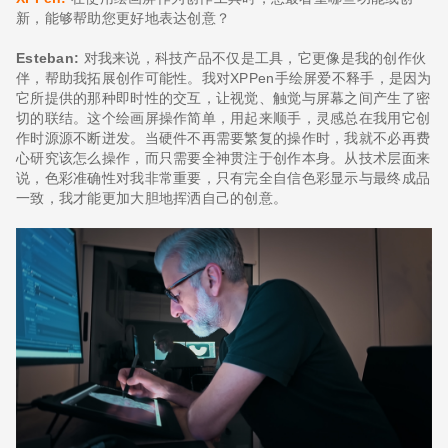
新，能够帮助您更好地表达创意？
Esteban:
对我来说，科技产品不仅是工具，它更像是我的创作伙
伴，帮助我拓展创作可能性。我对XPPen手绘屏爱不释手，是因为
它所提供的那种即时性的交互，让视觉、触觉与屏幕之间产生了密
切的联结。这个绘画屏操作简单，用起来顺手，灵感总在我用它创
作时源源不断迸发。当硬件不再需要繁复的操作时，我就不必再费
心研究该怎么操作，而只需要全神贯注于创作本身。从技术层面来
说，色彩准确性对我非常重要，只有完全自信色彩显示与最终成品
一致，我才能更加大胆地挥洒自己的创意。