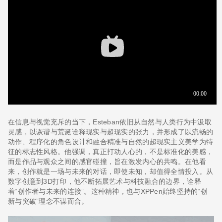
在信息与视觉充斥的当下，Esteban依旧从自然与人类行为中汲取
灵感，以诙谐与荒诞诠释现实与超现实的张力，并形成了以流畅的
动作、程序化的角色设计和融合精准与自然的超现实主义美学为特
征的标志性风格。他强调，真正打动人心的，不是标准化的美感，
而是作品与观众之间的感官碰撞，旨在激发内心的共鸣。在他看
来，创作就是一场与未来的对话，即使未知，却值得全情投入。从
数字创意到3D打印，他不断拓展艺术与科技融合的边界，诠释
着“创作者与未来的连接”。这种精神，也与XPPen始终坚持的“创
新与突破”理念不谋而合。