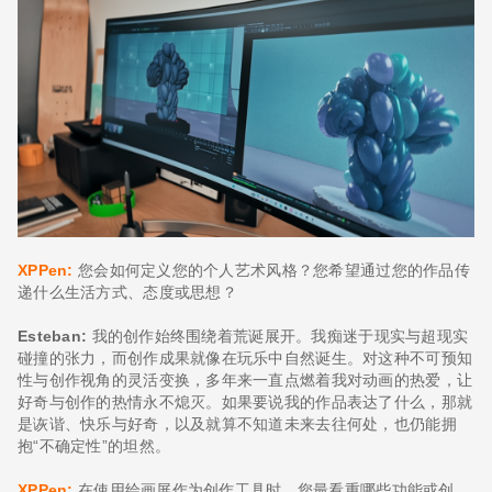
XPPen:
您会如何定义您的个人艺术风格？您希望通过您的作品传
递什么生活方式、态度或思想？
Esteban:
我的创作始终围绕着荒诞展开。我痴迷于现实与超现实
碰撞的张力，而创作成果就像在玩乐中自然诞生。对这种不可预知
性与创作视角的灵活变换，多年来一直点燃着我对动画的热爱，让
好奇与创作的热情永不熄灭。如果要说我的作品表达了什么，那就
是诙谐、快乐与好奇，以及就算不知道未来去往何处，也仍能拥
抱“不确定性”的坦然。
XPPen:
在使用绘画屏作为创作工具时，您最看重哪些功能或创