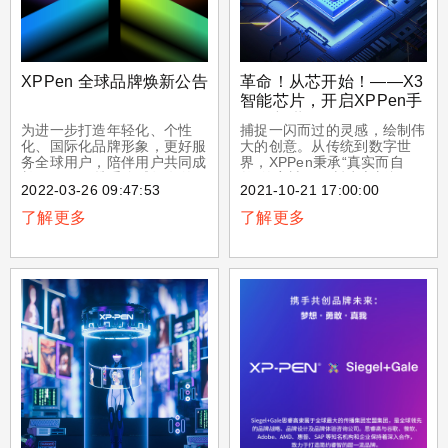
XPPen 全球品牌焕新公告
革命！从芯开始！——X3
智能芯片，开启XPPen手
绘笔新世代
为进一步打造年轻化、个性
捕捉一闪而过的灵感，绘制伟
化、国际化品牌形象，更好服
大的创意。从传统到数字世
务全球用户，陪伴用户共同成
界，XPPen秉承“真实而自
长，XPPen携手全球知名的
然”的宗旨，不断建立新标
2022-03-26 09:47:53
2021-10-21 17:00:00
品牌战略咨询公司思睿高，开
准，传承经典，创新现在，让
启品牌全球焕新。
科技更自然，让创意更强大。
了解更多
了解更多
革命性的X3智能芯片，让
XPPen手绘笔正式跨入第三
个世代--搭载智能芯片的数字
笔新世代。芯片虽小，却汇聚
复杂精密的集成工艺，为手绘
笔性能表现及材质结构都带来
革命性的优化和升级。它从一
开始，就秉承“真实而自然”的
宗旨，极其接近传统画笔的使
用体验，让科技更自然，让创
意更强大。小小芯片，承载无
限。