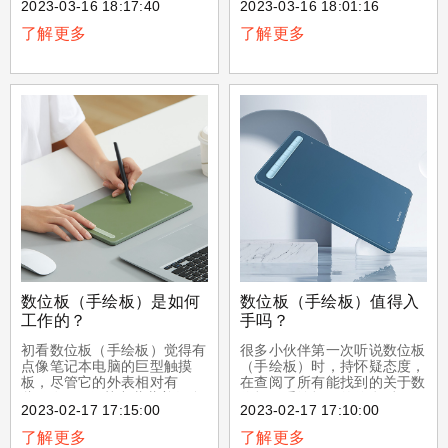
2023-03-16 18:17:40
2023-03-16 18:01:16
小，却汇聚复杂精密的集成工
你有所帮助：安装驱动程序：
艺，为手绘笔性能表现及材质
手绘板的第一步是安装相应的
了解更多
了解更多
结构带来革命性的优化和升
驱动程序。XPPen官网会提
级。它从一开始，就秉承“真
供驱动程序下载链接，可以从
实而自然”的宗旨，极其接近
官网上找到相应的驱动程序。
传统画笔的使用体验，让科技
安装驱动程序之前需要先将手
更自然，让创意更强大。小小
绘板接入电脑。
芯片，承载无限。
数位板（手绘板）是如何
数位板（手绘板）值得入
工作的？
手吗？
初看数位板（手绘板）觉得有
很多小伙伴第一次听说数位板
点像笔记本电脑的巨型触摸
（手绘板）时，持怀疑态度，
板，尽管它的外表相对有
在查阅了所有能找到的关于数
些“低调”，但其中蕴藏着很多
位板（手绘板）的信息后，仍
2023-02-17 17:15:00
2023-02-17 17:10:00
令人着迷的技术。下面，就让
不知道它究竟有什么作用？相
XPPen为您讲解数位板如何
信您对数位板也或多或少有过
了解更多
了解更多
工作，以便帮助您更好地理解
同样的感受。为了消除您的顾