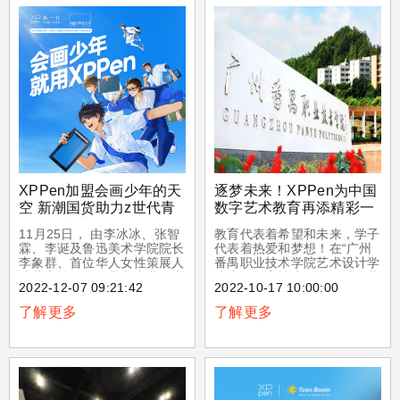
创作变得更加便捷与高效。那
要是处理一些平面设计、照
数位板到底是用来做什么的？
片、和3D图之类的，主要处
下面就具体了解吧！
理由像素组成的数字图像，得
到了平面设计师和电脑艺术爱
好者的热爱。该软件拥有众多
的编辑和绘图工具，使用方
便，功能强大，能够高效处理
图片。
XPPen加盟会画少年的天
逐梦未来！XPPen为中国
空 新潮国货助力z世代青
数字艺术教育再添精彩一
年勇敢逐梦
笔
11月25日， 由李冰冰、张智
教育代表着希望和未来，学子
霖、李诞及鲁迅美术学院院长
代表着热爱和梦想！在“广州
李象群、首位华人女性策展人
番禺职业技术学院艺术设计学
陆蓉之等一众明星和专业人士
院省级数字技术创意设计公共
2022-12-07 09:21:42
2022-10-17 10:00:00
加盟的综艺《会画少年的天
实训中心升级项目”招标过程
空》正式开播，并将于每周五
中，XPPen品牌凭借业界领
了解更多
了解更多
晚10点在湖南卫视与芒果TV
先的硬件技术和成熟的商用产
同步播出。作为国内第一档聚
品案例，与业内多家企业经过
焦美术领域的综艺，《会画少
多轮激烈角逐后脱颖而出，最
年的天空》一推出便把期待值
终拔得头筹
拉满，带领观众一起体验多元
的艺术魅力。节目的行业合作