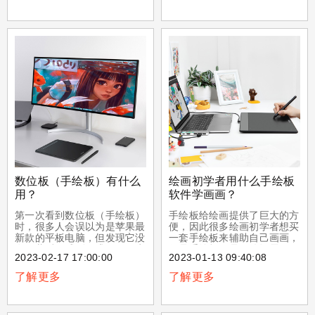
它在工作流程中的作用。
虑，在此，小编将给您一个肯
定的答案：是的，它值得！
数位板（手绘板）有什么
绘画初学者用什么手绘板
用？
软件学画画？
第一次看到数位板（手绘板）
手绘板给绘画提供了巨大的方
时，很多人会误以为是苹果最
便，因此很多绘画初学者想买
新款的平板电脑，但发现它没
一套手绘板来辅助自己画画，
有屏幕后又感到困惑——因为
但是手绘板只是硬件还需要一
2023-02-17 17:00:00
2023-01-13 09:40:08
他们不知道，数位板其实是一
些绘画软件提供支持，
种可供使用的创作工具，并在
XPPen提供了4个手绘板常用
了解更多
了解更多
很大程度上改变了用户的工作
软件供初学者参考：1、
流程，从摄影师、平面设计师
Photoshop。PS是目前来说
到插画师，数位板都让他们的
最强大的图片处理工具，它主