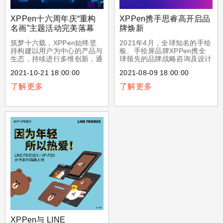
XPPen十六周年庆“重构
XPPen携手思睿高开启品
名画”主题活动完美落幕
牌焕新
筑梦十六载，XPPen始终坚
2021年4月，全球知名的手绘
持构建以⽤户为中⼼的产品与
板、手绘屏品牌XPPen携全
⽣态，持续进行多维创新，通
球领先的品牌战略咨询及设计
过新锐引领的设计美学，鼓励
公司思睿高开启了品牌全面焕
2021-10-21 18:00:00
2021-08-09 18:00:00
和支持用户进行⾃由勇敢的真
新。
我表达。十六周年之际，
了解更多
了解更多
XPPen在全球范围内开展了
主题为Reconstruct Art
Masterpiece（重构名画）的
绘画比赛，XPPen粉丝们的
热情参与和支持反馈远超预
期。极短的时间内，主办方收
到了近千幅创意爆棚、技艺精
湛的数字绘画作品，XPPen
粉丝们展现了独一无二的想象
力和艺术作创造力，以全新的
视角重新诠释了众多经典的杰
作。
XPPen与 LINE