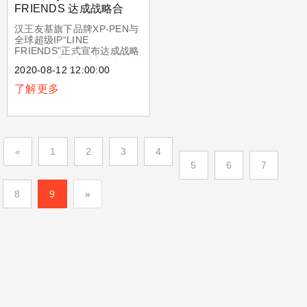
FRIENDS 达成战略合
作， 用科技+时尚对话年
汉王友基旗下品牌XP-PEN与
轻消费者
全球超级IP“LINE
FRIENDS”正式宣布达成战略
合作，携手推出时尚萌趣的合
2020-08-12 12:00:00
作系列新品，将在全球范围进
行限量发售。
了解更多
«
1
2
3
4
5
6
7
8
9
»