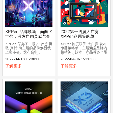
手写技术，XPPen 相信，创
新、新潮、引
XPPen 品牌焕新：面向 Z
2022第十四届大广赛
世代，激发自由灵感与创
XPPen命题策略单
作真我
XPPen 举办了一场以“梦想 勇
XPPen首度联手“大广赛”发布
敢 真我”为主题的品牌焕新线
命题策略单，主题涵盖品牌内
上发布会。发布会中，
核精神、技术、产品等多个维
XPPen 吉祥物 - 虚拟 IP
度，邀请年轻参赛者进行视
2022-04-18 15:30:00
2022-04-06 15:30:00
Fenix 向观众诠释了全新的品
频、文案、平面、互动等多种
牌愿景与核心理念，并介绍了
形式的创作，以创意激发灵
了解更多
了解更多
XPPen 完善的产品布局与技
感。
术亮点，向外界吹响品牌升级
的号角。