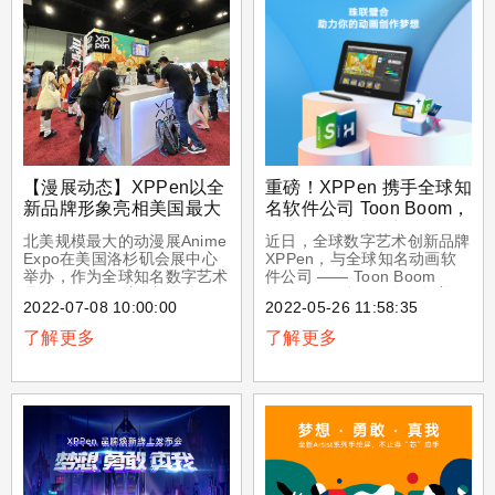
商XPPen，是数字绘画领域
中的宝藏手绘屏板品牌，一直
是为年轻人艺术助力的代表。
作为无数造梦者的工具，
XPPen通过持续的创新与新
潮的设计美学，引领着数字艺
术市场向前发展，并⽀持越来
越多设计师和
【漫展动态】XPPen以全
重磅！XPPen 携手全球知
新品牌形象亮相美国最大
名软件公司 Toon Boom，
动漫展——Anime Expo
助力数绘艺术梦想
北美规模最大的动漫展Anime
近日，全球数字艺术创新品牌
漫展
Expo在美国洛杉矶会展中心
XPPen，与全球知名动画软
举办，作为全球知名数字艺术
件公司 —— Toon Boom
品牌，XPPen以全新品牌形
Animation 合作，在包括美国
2022-07-08 10:00:00
2022-05-26 11:58:35
象亮相本届漫展。
和加拿大在内的北美大陆地区
推出了 3 款面向在校大学生
了解更多
了解更多
的动画学习特惠礼包。面向广
大的北美在校学生，这次发布
的 3 个礼包涵盖 Artist 12
Pro、Artist 22（2nd）手绘
屏、Artist 16 Pro TP 在内的
三款手绘屏，这也是 XPPen
践行为新一代数绘爱好者和学
生助力的理念体现。凭借其
17 年积累和创新的先进数字