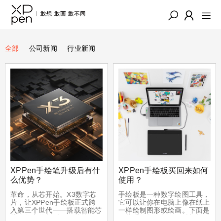
全部
公司新闻
行业新闻
XPPen手绘笔升级后有什
XPPen手绘板买回来如何
么优势？
使用？
革命，从芯开始。X3数字芯
手绘板是一种数字绘图工具，
片，让XPPen手绘板正式跨
它可以让你在电脑上像在纸上
入第三个世代——搭载智能芯
一样绘制图形或绘画。下面是
片的数字笔新时代。芯片虽
一些手绘板的教程，希望能对