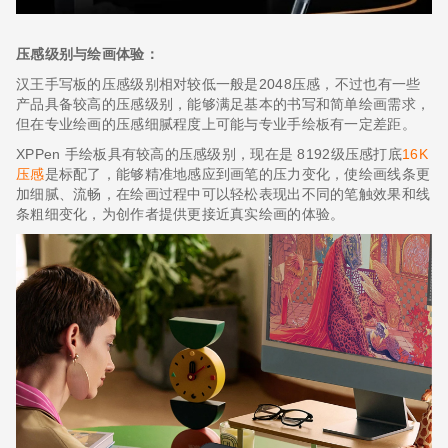
压感级别与绘画体验：
汉王手写板的压感级别相对较低一般是2048压感，不过也有一些
产品具备较高的压感级别，能够满足基本的书写和简单绘画需求，
但在专业绘画的压感细腻程度上可能与专业手绘板有一定差距。
XPPen 手绘板具有较高的压感级别，现在是 8192级压感打底
16K
压感
是标配了，能够精准地感应到画笔的压力变化，使绘画线条更
加细腻、流畅，在绘画过程中可以轻松表现出不同的笔触效果和线
条粗细变化，为创作者提供更接近真实绘画的体验。